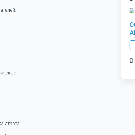
ателей.
О
A
ическое
а старта