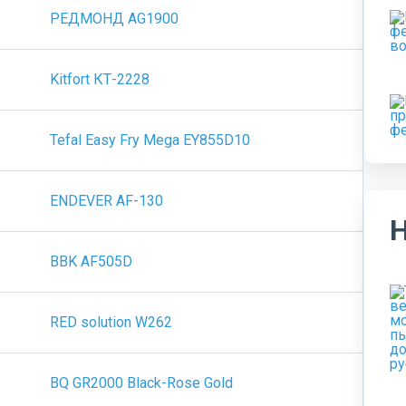
РЕДМОНД AG1900
Kitfort КТ-2228
Tefal Easy Fry Mega EY855D10
ENDEVER AF-130
BBK AF505D
RED solution W262
BQ GR2000 Black-Rose Gold