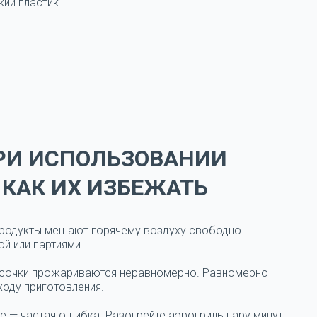
кий пластик
РИ ИСПОЛЬЗОВАНИИ
 КАК ИХ ИЗБЕЖАТЬ
родукты мешают горячему воздуху свободно
ой или партиями.
усочки прожариваются неравномерно. Равномерно
ходу приготовления.
е — частая ошибка. Разогрейте аэрогриль пару минут