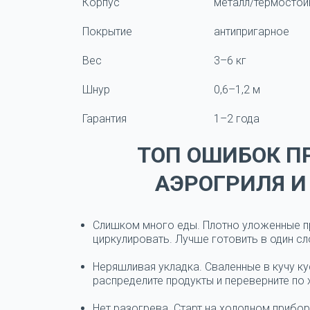
Корпус
металл/термостой
Покрытие
антипригарное
Вес
3–6 кг
Шнур
0,6–1,2 м
Гарантия
1–2 года
ТОП ОШИБОК П
АЭРОГРИЛЯ И
Слишком много еды.
Плотно уложенные п
циркулировать. Лучше готовить в один сл
Неряшливая укладка.
Сваленные в кучу к
распределите продукты и переверните по 
Нет разогрева.
Старт на холодном прибор