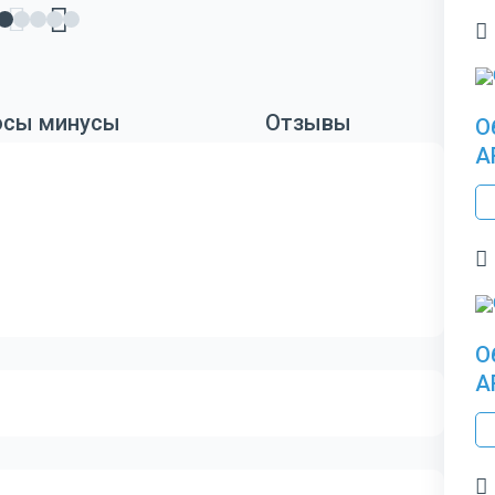
сы минусы
Отзывы
О
A
О
A