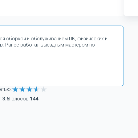
тся сборкой и обслуживанием ПК, физических и
в. Ранее работал выездным мастером по
атью:
г
3.5
Голосов
144