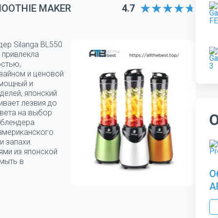
MOOTHIE MAKER
4.7
дер Silanga BL550
 привлекла
остью,
зайном и ценовой
 мощный и
делей, японский
ивает лезвия до
цвета на выбор
 блендера
 американского
и запахи.
ями из японской
мыть в
О
A