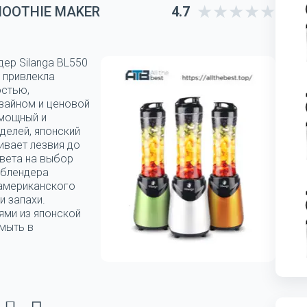
MOOTHIE MAKER
4.7
дер Silanga BL550
 привлекла
остью,
зайном и ценовой
 мощный и
делей, японский
ивает лезвия до
цвета на выбор
 блендера
 американского
и запахи.
ями из японской
мыть в