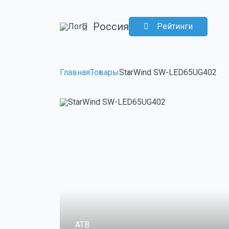
Россия
Рейтинги
Главная
Товары
StarWind SW-LED65UG402
ATB