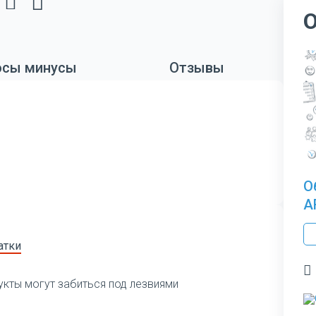
сы минусы
Отзывы
О
A
атки
укты могут забиться под лезвиями