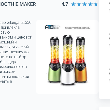
MOOTHIE MAKER
4.7
дер Silanga BL550
 привлекла
остью,
зайном и ценовой
 мощный и
делей, японский
ивает лезвия до
цвета на выбор
 блендера
 американского
и запахи.
ями из японской
мыть в