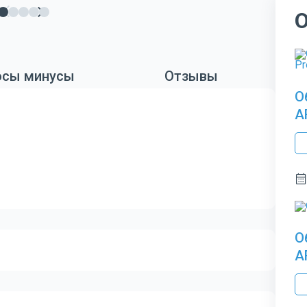
сы минусы
Отзывы
О
A
О
A