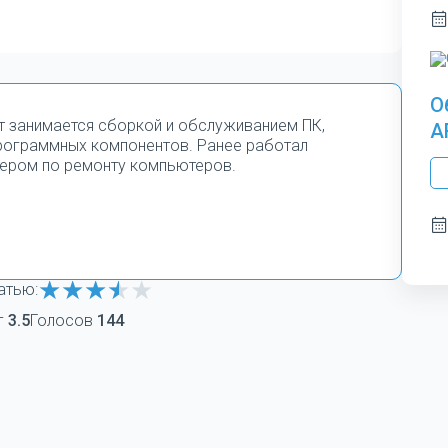
О
т занимается сборкой и обслуживанием ПК,
A
программных компонентов. Ранее работал
ером по ремонту компьютеров.
атью:
г
3.5
Голосов
144