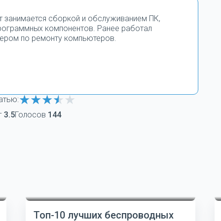
т занимается сборкой и обслуживанием ПК,
программных компонентов. Ранее работал
ером по ремонту компьютеров.
атью:
г
3.5
Голосов
144
Топ-10 лучших беспроводных