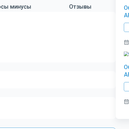
сы минусы
Отзывы
О
A
О
A