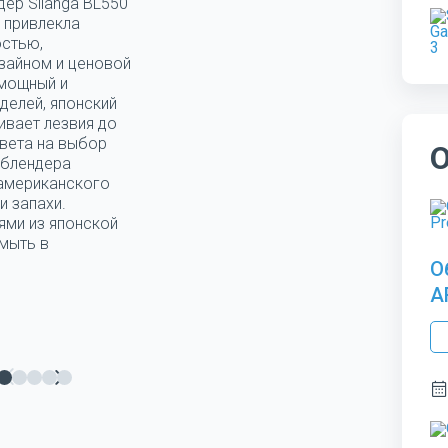
дер Silanga BL550
 привлекла
остью,
зайном и ценовой
 мощный и
делей, японский
ивает лезвия до
цвета на выбор
 блендера
 американского
и запахи.
ями из японской
мыть в
О
A