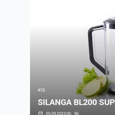
ATB
SILANGA BL200 SU
05.09.2023
96