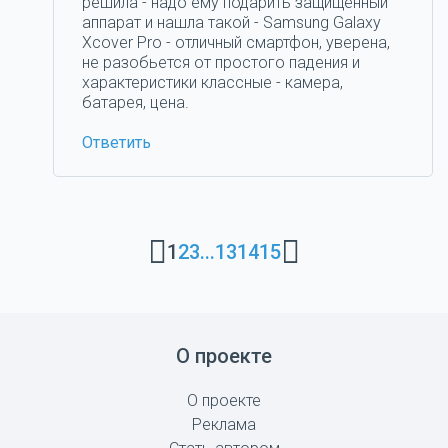
решила - надо ему подарить защищенный
аппарат и нашла такой - Samsung Galaxy
Xcover Pro - отличный смартфон, уверена,
не разобьется от простого падения и
характеристики классные - камера,
батарея, цена.
Ответить
1
2
3
...
13
14
15
О проекте
О проекте
Реклама