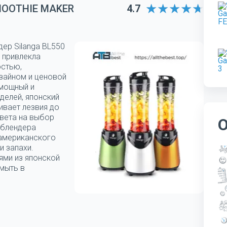
MOOTHIE MAKER
4.7
дер Silanga BL550
 привлекла
остью,
зайном и ценовой
 мощный и
делей, японский
ивает лезвия до
цвета на выбор
 блендера
 американского
и запахи.
ями из японской
мыть в