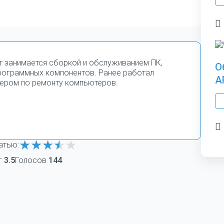
т занимается сборкой и обслуживанием ПК,
О
программных компонентов. Ранее работал
A
ером по ремонту компьютеров.
атью:
г
3.5
Голосов
144