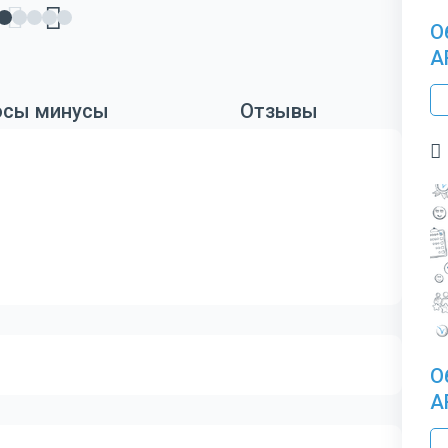
О
A
сы минусы
Отзывы
О
A