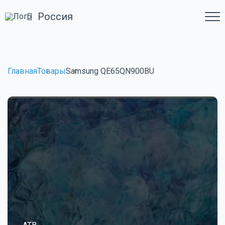
Россия
Главная
Товары
Samsung QE65QN900BU