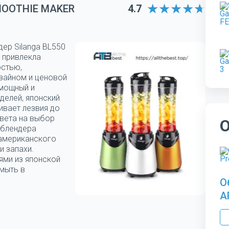
MOOTHIE MAKER
4.7
дер Silanga BL550
 привлекла
остью,
зайном и ценовой
 мощный и
делей, японский
ивает лезвия до
цвета на выбор
 блендера
 американского
и запахи.
ями из японской
мыть в
О
A