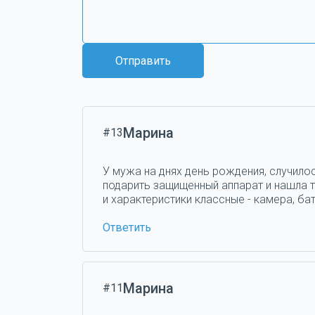
Отправить
Марина
#13
У мужа на днях день рождения, случилос
подарить защищенный аппарат и нашла та
и характеристики классные - камера, бат
Ответить
Марина
#11