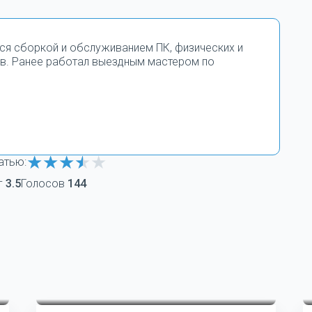
тся сборкой и обслуживанием ПК, физических и
в. Ранее работал выездным мастером по
атью:
г
3.5
Голосов
144