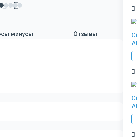
сы минусы
Отзывы
О
A
О
A