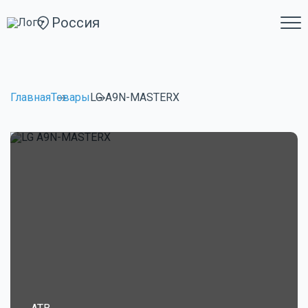
Россия
Главная
Товары
LG A9N-MASTERX