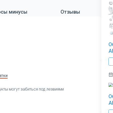
сы минусы
Отзывы
О
A
атки
укты могут забиться под лезвиями
О
A