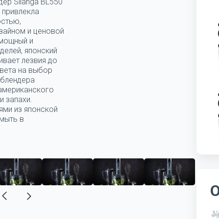
дер Silanga BL550
 привлекла
остью,
зайном и ценовой
 мощный и
делей, японский
ивает лезвия до
цвета на выбор
 блендера
 американского
и запахи.
ями из японской
мыть в