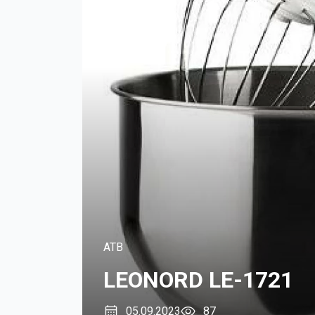
ATB
LEONORD LE-1721
05.09.2023
87