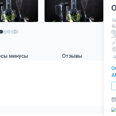
сы минусы
Отзывы
О
A