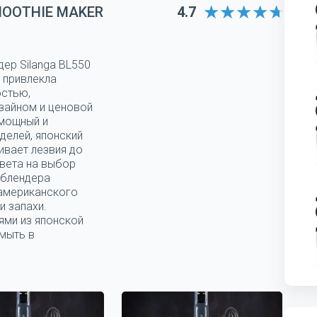
MOOTHIE MAKER
4.7
дер Silanga BL550
 привлекла
остью,
зайном и ценовой
 мощный и
делей, японский
ивает лезвия до
цвета на выбор
 блендера
 американского
и запахи.
ями из японской
мыть в