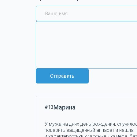
Отправить
Марина
#13
У мужа на днях день рождения, случилос
подарить защищенный аппарат и нашла та
и характеристики классные - камера, бат