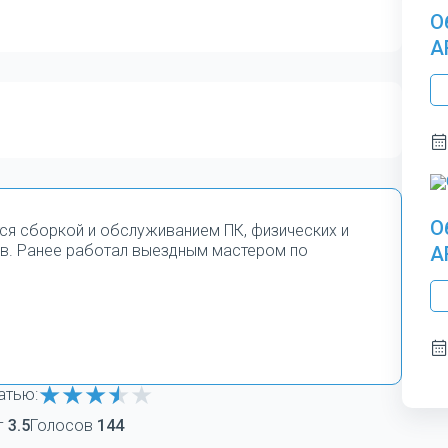
О
A
О
тся сборкой и обслуживанием ПК, физических и
в. Ранее работал выездным мастером по
A
атью:
г
3.5
Голосов
144