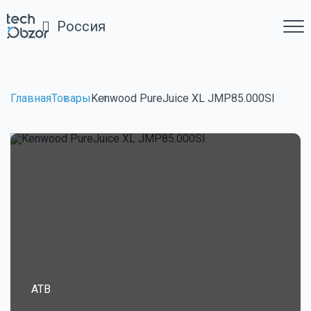
Россия
Главная
Товары
Kenwood PureJuice XL JMP85.000SI
ATB