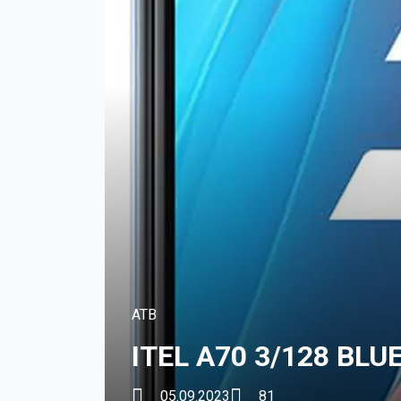
ATB
ITEL A70 3/128 BLU
05.09.2023
81