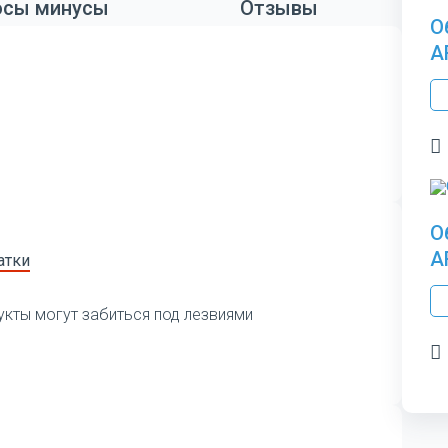
сы минусы
Отзывы
О
A
О
A
атки
укты могут забиться под лезвиями