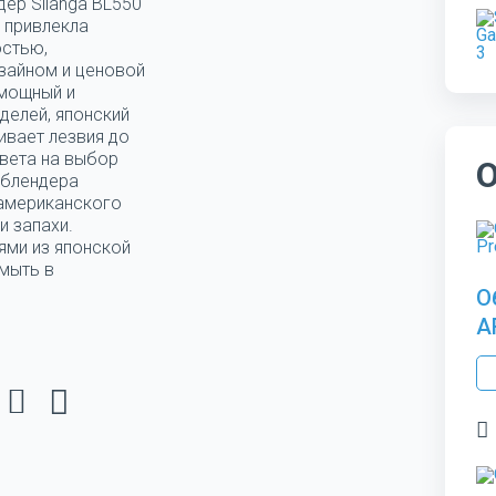
дер Silanga BL550
 привлекла
остью,
зайном и ценовой
 мощный и
делей, японский
ивает лезвия до
цвета на выбор
 блендера
 американского
и запахи.
ями из японской
мыть в
О
A