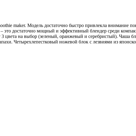
smoothie maker. Модель достаточно быстро привлекла внимание 
– это достаточно мощный и эффективный блендер среди компакт
т 3 цвета на выбор (зеленый, оранжевый и серебристый). Чаша б
 запахи. Четырехлепестковый ножевой блок с лезвиями из японс