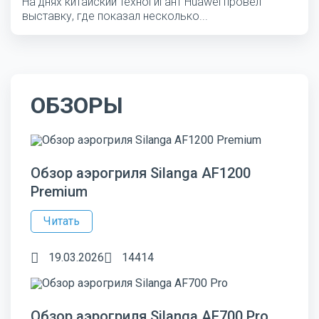
На днях китайский техногигант Huawei провел
выставку, где показал несколько...
ОБЗОРЫ
Обзор аэрогриля Silanga AF1200
Premium
Читать
19.03.2026
14414
Обзор аэрогриля Silanga AF700 Pro