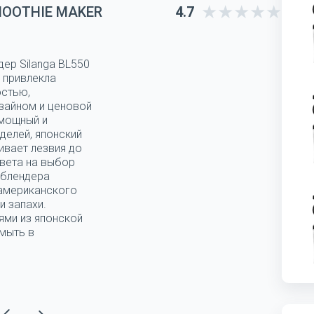
MOOTHIE MAKER
4.7
дер Silanga BL550
 привлекла
остью,
зайном и ценовой
 мощный и
делей, японский
ивает лезвия до
цвета на выбор
 блендера
 американского
и запахи.
ями из японской
мыть в