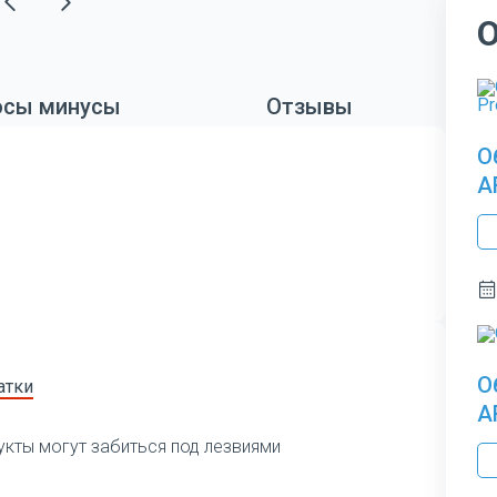
сы минусы
Отзывы
О
A
О
атки
A
укты могут забиться под лезвиями