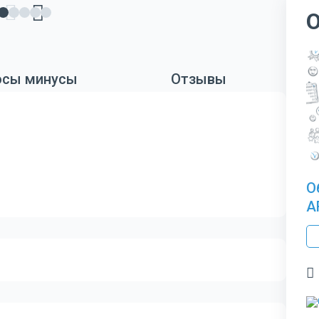
сы минусы
Отзывы
О
A