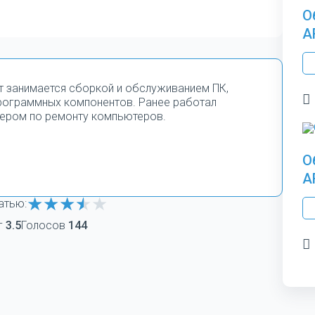
О
A
т занимается сборкой и обслуживанием ПК,
программных компонентов. Ранее работал
ером по ремонту компьютеров.
О
A
атью:
г
3.5
Голосов
144