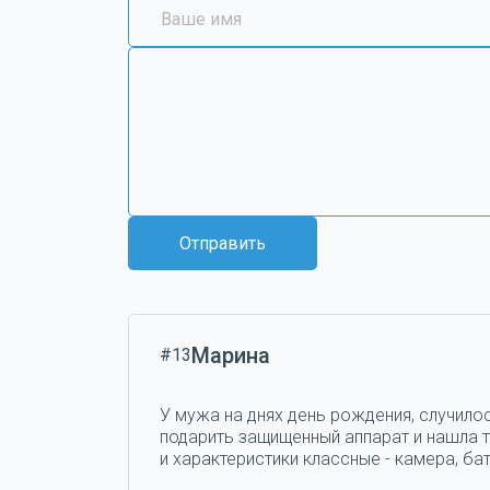
Отправить
Марина
#13
У мужа на днях день рождения, случилос
подарить защищенный аппарат и нашла та
и характеристики классные - камера, бат