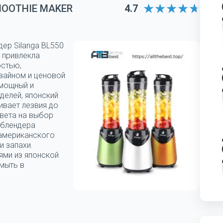
MOOTHIE MAKER
4.7
дер Silanga BL550
 привлекла
остью,
зайном и ценовой
 мощный и
делей, японский
ивает лезвия до
цвета на выбор
 блендера
 американского
и запахи.
ями из японской
мыть в