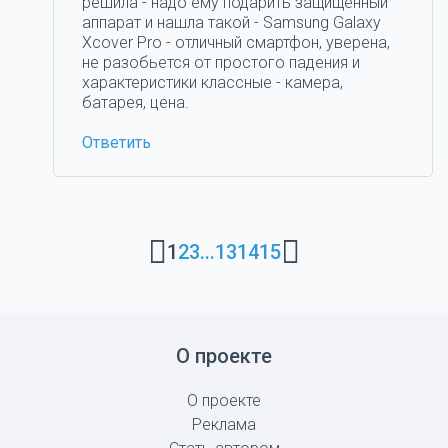
решила - надо ему подарить защищенный
аппарат и нашла такой - Samsung Galaxy
Xcover Pro - отличный смартфон, уверена,
не разобьется от простого падения и
характеристики классные - камера,
батарея, цена.
Ответить
1
2
3
...
13
14
15
О проекте
О проекте
Реклама