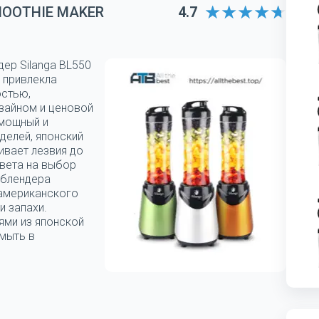
MOOTHIE MAKER
4.7
дер Silanga BL550
 привлекла
остью,
зайном и ценовой
 мощный и
делей, японский
ивает лезвия до
цвета на выбор
 блендера
 американского
и запахи.
ями из японской
мыть в