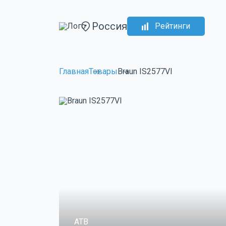
Россия
Рейтинги
Главная
Товары
Braun IS2577VI
ATB