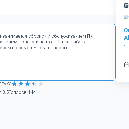
О
т занимается сборкой и обслуживанием ПК,
A
программных компонентов. Ранее работал
ером по ремонту компьютеров.
атью:
г
3.5
Голосов
144