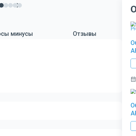
сы минусы
Отзывы
О
A
О
A