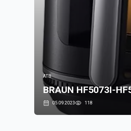
ATB
BRAUN HF5073I-HF
05.09.2023
118