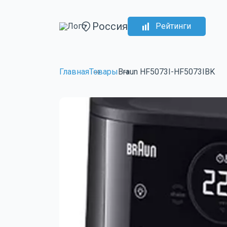
Россия
Рейтинги
Главная
Товары
Braun HF5073I-HF5073IBK