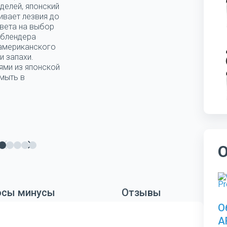
делей, японский
ивает лезвия до
цвета на выбор
 блендера
 американского
и запахи.
ями из японской
мыть в
сы минусы
Отзывы
О
A