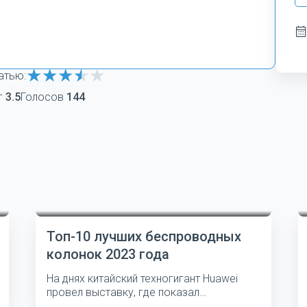
атью:
г
3.5
Голосов
144
Топ-10 лучших беспроводных
колонок 2023 года
На днях китайский техногигант Huawei
провел выставку, где показал
несколько...