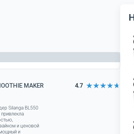
MOOTHIE MAKER
4.7
дер Silanga BL550
 привлекла
остью,
зайном и ценовой
 мощный и