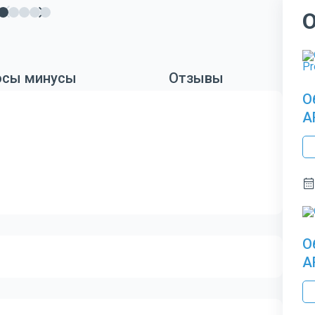
сы минусы
Отзывы
О
A
О
A