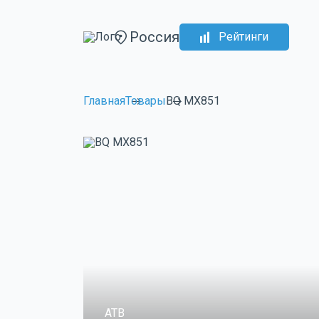
Россия
Рейтинги
Главная
Товары
BQ MX851
ATB