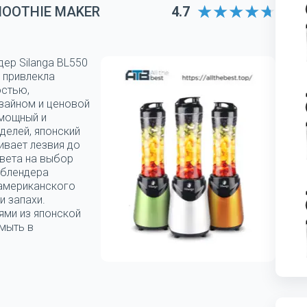
MOOTHIE MAKER
4.7
дер Silanga BL550
 привлекла
остью,
зайном и ценовой
 мощный и
делей, японский
ивает лезвия до
цвета на выбор
 блендера
 американского
и запахи.
ями из японской
мыть в