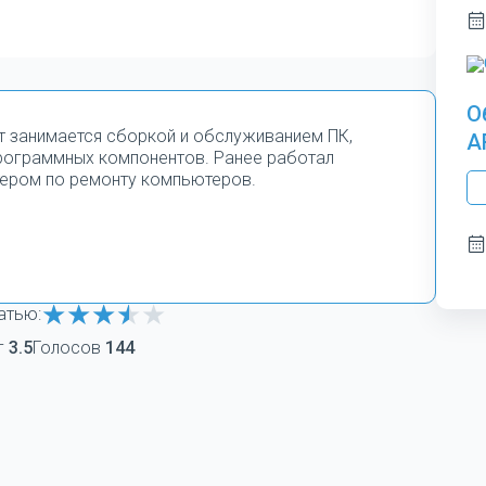
О
т занимается сборкой и обслуживанием ПК,
A
программных компонентов. Ранее работал
ером по ремонту компьютеров.
атью:
г
3.5
Голосов
144