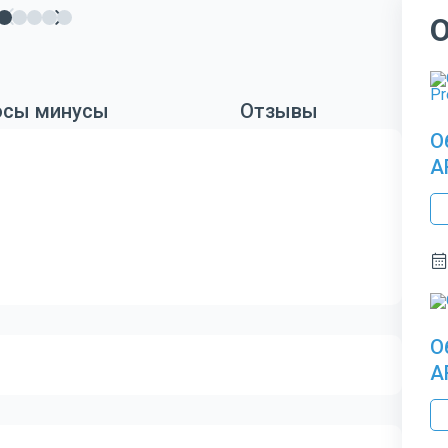
сы минусы
Отзывы
О
A
О
A