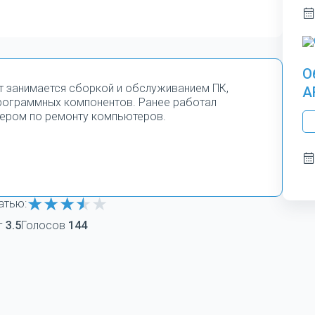
О
т занимается сборкой и обслуживанием ПК,
A
программных компонентов. Ранее работал
ером по ремонту компьютеров.
атью:
г
3.5
Голосов
144