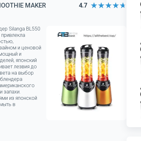
MOOTHIE MAKER
4.7
дер Silanga BL550
 привлекла
остью,
зайном и ценовой
 мощный и
делей, японский
ивает лезвия до
цвета на выбор
 блендера
 американского
и запахи.
ями из японской
мыть в