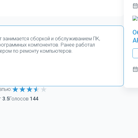
О
т занимается сборкой и обслуживанием ПК,
A
программных компонентов. Ранее работал
ером по ремонту компьютеров.
атью:
г
3.5
Голосов
144