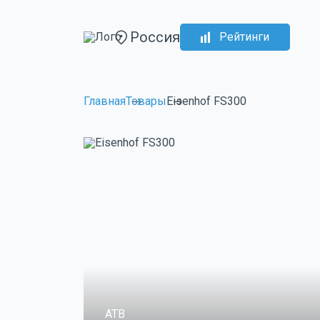
Россия
Рейтинги
Главная
Товары
Eisenhof FS300
ATB