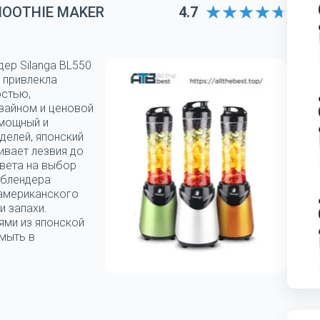
MOOTHIE MAKER
4.7
дер Silanga BL550
 привлекла
остью,
зайном и ценовой
 мощный и
делей, японский
ивает лезвия до
цвета на выбор
 блендера
 американского
и запахи.
ями из японской
мыть в