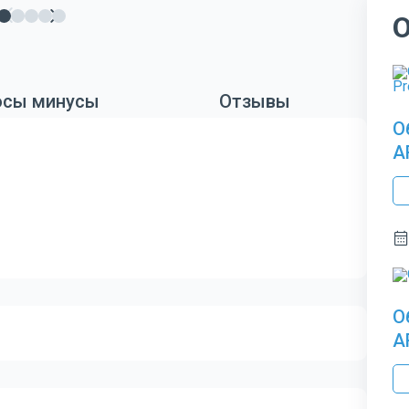
сы минусы
Отзывы
О
A
О
A