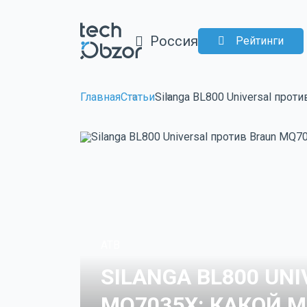
Россия
Рейтинги
Главная
Статьи
Silanga BL800 Universal про
ATB
SILANGA BL800 UN
MQ7035X: КАКОЙ 