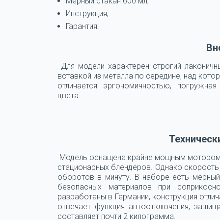
Мерный стакан 600 мл;
Инструкция;
Гарантия.
Вн
Для модели характерен строгий лаконичны
вставкой из металла по середине, над кото
отличается эргономичностью, погружная
цвета.
Техническ
Модель оснащена крайне мощным мотором, 
стационарных блендеров. Однако скорость
оборотов в минуту. В наборе есть мерный
безопасных материалов при соприкосн
разработаны в Германии, конструкция отли
отвечает функция автоотключения, защи
составляет почти 2 килограмма.