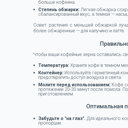
больше кофеина.
Степень обжарки:
Легкая обжарка сохра
сбалансированный вкус, а темная — насы
Совет: растения с меньшей обжаркой лучш
более обжаренные — для капучино и латте.
Правильно
Чтобы ваши кофейные зерна оставались св
Температура:
Храните кофе в темном мес
Контейнер:
Используйте герметичный конт
предотвратить доступ воздуха и света.
Молите перед использованием:
Кофе со
протяжении 20-30 минут после помола. П
приготовлением.
Оптимальная п
Забудьте о "на глаз".
Для идеального ко
пропорции.