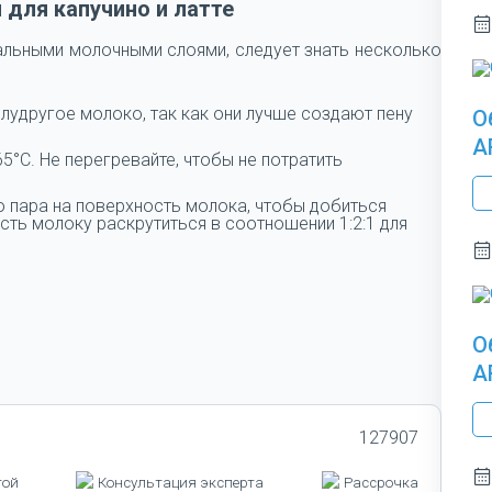
 для капучино и латте
альными молочными слоями, следует знать несколько
лудругое молоко, так как они лучше создают пену
О
A
5°C. Не перегревайте, чтобы не потратить
 пара на поверхность молока, чтобы добиться
ть молоку раскрутиться в соотношении 1:2:1 для
О
A
127907
той
Консультация эксперта
Рассрочка