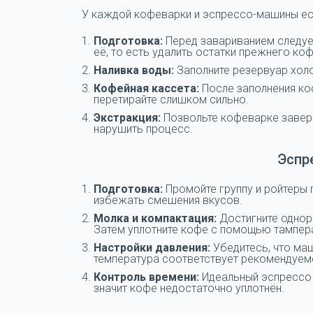
У каждой кофеварки и эспрессо-машины ест
Подготовка:
Перед завариванием следует
её, то есть удалить остатки прежнего ко
Наливка воды:
Заполните резервуар холо
Кофейная кассета:
После заполнения коф
перетирайте слишком сильно.
Экстракция:
Позвольте кофеварке заверш
нарушить процесс.
Эспр
Подготовка:
Промойте группу и ройтеры
избежать смешения вкусов.
Молка и компактация:
Достигните однор
Затем уплотните кофе с помощью тампер
Настройки давления:
Убедитесь, что маш
температура соответствует рекомендуем
Контроль времени:
Идеальный эспрессо в
значит кофе недостаточно уплотнён.