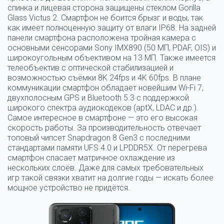
спинка и лицевая сторона защищены стеклом Gorilla
Glass Victus 2. Смартфон не боится брызг и воды, так
как имеет полноценную защиту от влаги IP68. На задней
панели смартфона расположена тройная камера с
основными сенсорами Sony IMX890 (50 МП, PDAF, OIS) и
широкоугольным объективом на 13 МП. Также имеется
телеобъектив с оптической стабилизацией и
возможностью съёмки 8K 24fps и 4K 60fps. В плане
коммуникации смартфон обладает новейшим Wi-Fi 7,
двухполосным GPS и Bluetooth 5.3 с поддержкой
широкого спектра аудиокодеков (aptX, LDAC и др.).
Самое интересное в смартфоне — это его высокая
скорость работы. За производительность отвечает
топовый чипсет Snapdragon 8 Gen3 с последними
стандартами памяти UFS 4.0 и LPDDR5X. От перегрева
смартфон спасает матричное охлаждение из
нескольких слоёв. Даже для самых требовательных
игр такой связки хватит на долгие годы — искать более
мощное устройство не придётся.