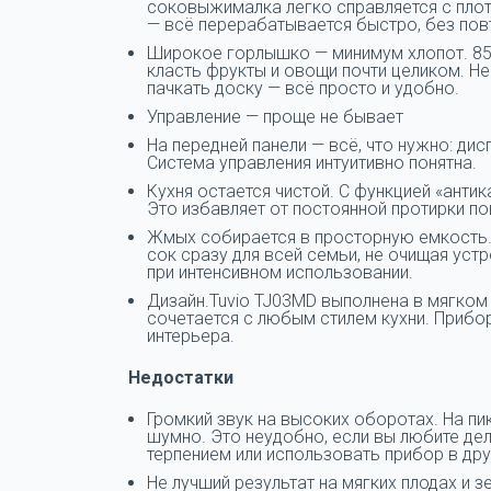
соковыжималка легко справляется с плот
— всё перерабатывается быстро, без пов
Широкое горлышко — минимум хлопот. 85
класть фрукты и овощи почти целиком. Не 
пачкать доску — всё просто и удобно.
Управление — проще не бывает
На передней панели — всё, что нужно: ди
Система управления интуитивно понятна.
Кухня остается чистой. С функцией «анти
Это избавляет от постоянной протирки по
Жмых собирается в просторную емкость. 
сок сразу для всей семьи, не очищая ус
при интенсивном использовании.
Дизайн.Tuvio TJ03MD выполнена в мягком
сочетается с любым стилем кухни. Прибор
интерьера.
Недостатки
Громкий звук на высоких оборотах. На 
шумно. Это неудобно, если вы любите дел
терпением или использовать прибор в дру
Не лучший результат на мягких плодах и 