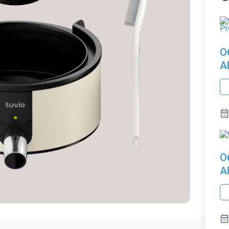
О
A
О
A