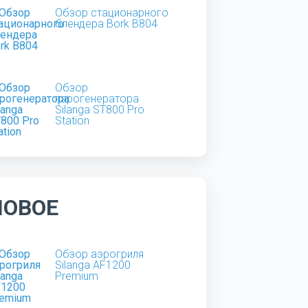
Обзор стационарного
блендера Bork B804
Обзор
парогенератора
Silanga ST800 Pro
Station
НОВОЕ
Обзор аэрогриля
Silanga AF1200
Premium