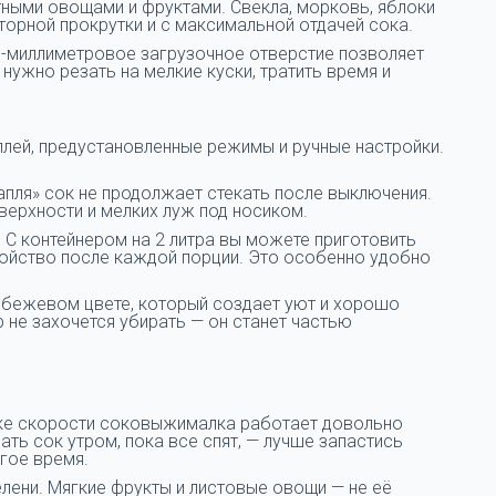
ными овощами и фруктами. Свекла, морковь, яблоки
торной прокрутки и с максимальной отдачей сока.
-миллиметровое загрузочное отверстие позволяет
нужно резать на мелкие куски, тратить время и
сплей, предустановленные режимы и ручные настройки.
капля» сок не продолжает стекать после выключения.
верхности и мелких луж под носиком.
С контейнером на 2 литра вы можете приготовить
тройство после каждой порции. Это особенно удобно
 бежевом цвете, который создает уют и хорошо
 не захочется убирать — он станет частью
пике скорости соковыжималка работает довольно
ать сок утром, пока все спят, — лучше запастись
гое время.
зелени. Мягкие фрукты и листовые овощи — не её