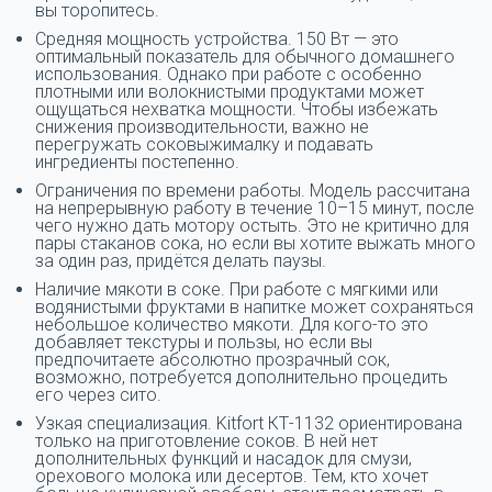
вы торопитесь.
Средняя мощность устройства. 150 Вт — это
оптимальный показатель для обычного домашнего
использования. Однако при работе с особенно
плотными или волокнистыми продуктами может
ощущаться нехватка мощности. Чтобы избежать
снижения производительности, важно не
перегружать соковыжималку и подавать
ингредиенты постепенно.
Ограничения по времени работы. Модель рассчитана
на непрерывную работу в течение 10–15 минут, после
чего нужно дать мотору остыть. Это не критично для
пары стаканов сока, но если вы хотите выжать много
за один раз, придётся делать паузы.
Наличие мякоти в соке. При работе с мягкими или
водянистыми фруктами в напитке может сохраняться
небольшое количество мякоти. Для кого-то это
добавляет текстуры и пользы, но если вы
предпочитаете абсолютно прозрачный сок,
возможно, потребуется дополнительно процедить
его через сито.
Узкая специализация. Kitfort КТ-1132 ориентирована
только на приготовление соков. В ней нет
дополнительных функций и насадок для смузи,
орехового молока или десертов. Тем, кто хочет