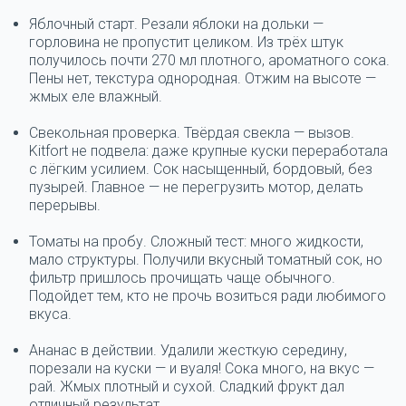
Яблочный старт.
Резали яблоки на дольки —
горловина не пропустит целиком. Из трёх штук
получилось почти 270 мл плотного, ароматного сока.
Пены нет, текстура однородная. Отжим на высоте —
жмых еле влажный.
Свекольная проверка.
Твёрдая свекла — вызов.
Kitfort не подвела: даже крупные куски переработала
с лёгким усилием. Сок насыщенный, бордовый, без
пузырей. Главное — не перегрузить мотор, делать
перерывы.
Томаты на пробу.
Сложный тест: много жидкости,
мало структуры. Получили вкусный томатный сок, но
фильтр пришлось прочищать чаще обычного.
Подойдет тем, кто не прочь возиться ради любимого
вкуса.
Ананас в действии.
Удалили жесткую середину,
порезали на куски — и вуаля! Сока много, на вкус —
рай. Жмых плотный и сухой. Сладкий фрукт дал
отличный результат.