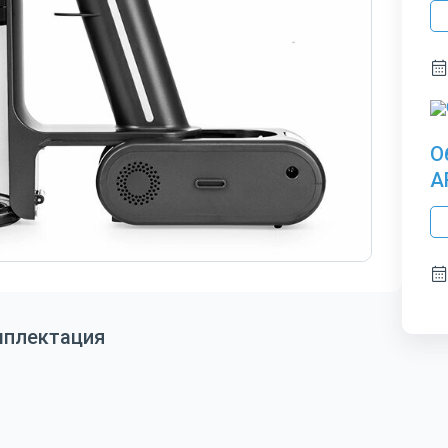
О
A
мплектация