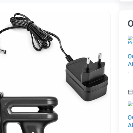
О
A
О
A