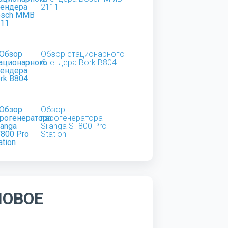
2111
Обзор стационарного
блендера Bork B804
Обзор
парогенератора
Silanga ST800 Pro
Station
НОВОЕ