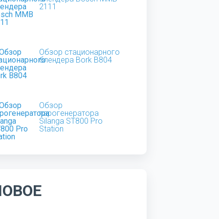
2111
Обзор стационарного
блендера Bork B804
Обзор
парогенератора
Silanga ST800 Pro
Station
НОВОЕ