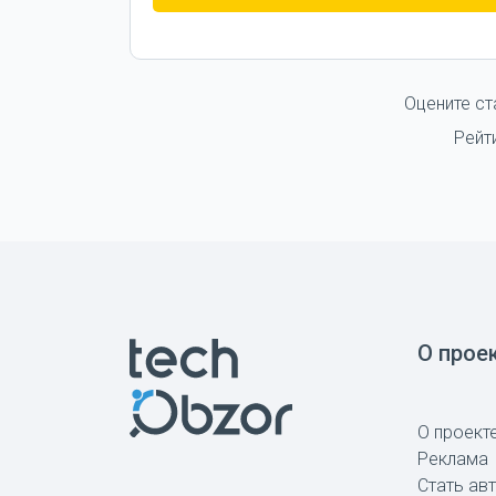
Оцените ст
Рейт
О прое
О проект
Реклама
Стать ав