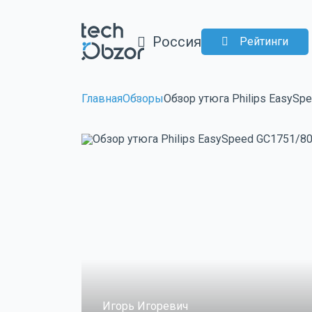
Россия
Рейтинги
Главная
Обзоры
Обзор утюга Philips EasySp
Игорь Игоревич