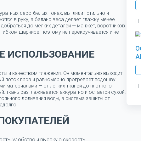
уратных серо-белых тонах, выглядит стильно и
ится в руку, а баланс веса делает глажку менее
 добраться до мелких деталей — манжет, воротников
 гибком шарнире, поэтому не перекручивается и не
О
Е ИСПОЛЬЗОВАНИЕ
A
оты и качеством глажения.
Он моментально выходит
ый поток пара и равномерно прогревает подошву.
ыми материалами — от лёгких тканей до плотного
й: ткань разглаживается аккуратно и остаётся сухой.
тоянного доливания воды, а система защиты от
адолго.
ПОКУПАТЕЛЕЙ
кость, удобство и высокую скорость