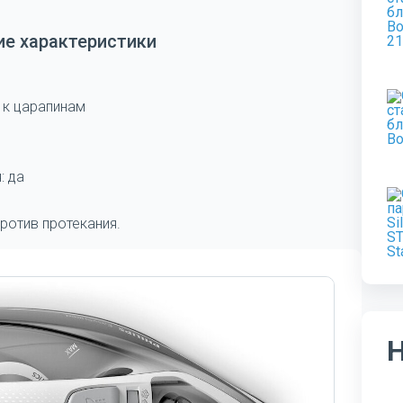
ие характеристики
 к царапинам
: да
против протекания.