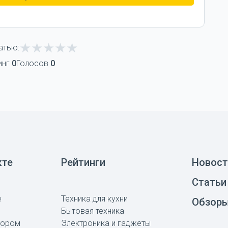
атью:
инг
0
Голосов
0
кте
Рейтинги
Новост
Статьи
е
Техника для кухни
Обзор
Бытовая техника
тором
Электроника и гаджеты