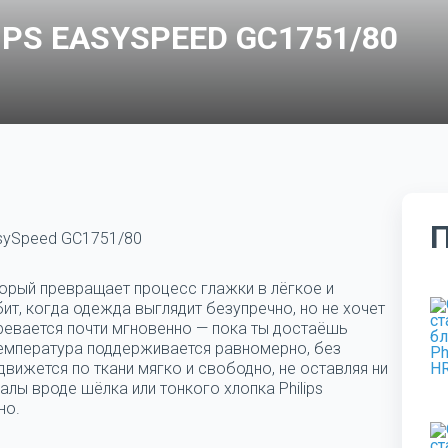
IPS EASYSPEED GC1751/80
asySpeed GC1751/80
оторый превращает процесс глажки в лёгкое и
бит, когда одежда выглядит безупречно, но не хочет
гревается почти мгновенно — пока ты достаёшь
 Температура поддерживается равномерно, без
движется по ткани мягко и свободно, не оставляя ни
лы вроде шёлка или тонкого хлопка Philips
но.