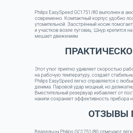
Philips EasySpeed GC1751/80 выполнен в акк
современно.
Компактный корпус удобно лож
утомительной. Заострённый носик помогает
и участков возле пуговиц. Шнур крепится на
мешает движениям.
ПРАКТИЧЕСКО
Этот утюг приятно удивляет скоростью раб
на рабочую температуру, создаёт стабильн
Philips EasySpeed легко справляется с люб
денима. Паровой удар мощный, но деликатны
Вместительный резервуар избавляет от пос
накипи сохраняет эффективность прибора н
ОТЗЫВЫ 
Владельцы Philips GC1751/80 отмечают лёг