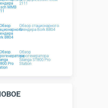
2111
Обзор стационарного
блендера Bork B804
Обзор
парогенератора
Silanga ST800 Pro
Station
НОВОЕ