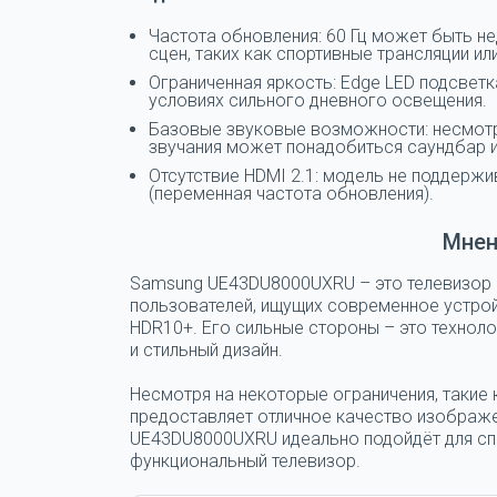
Частота обновления: 60 Гц может быть н
сцен, таких как спортивные трансляции ил
Ограниченная яркость: Edge LED подсвет
условиях сильного дневного освещения.
Базовые звуковые возможности: несмотр
звучания может понадобиться саундбар и
Отсутствие HDMI 2.1: модель не поддержи
(переменная частота обновления).
Мнен
Samsung UE43DU8000UXRU
– это телевизор
пользователей, ищущих современное устрой
HDR10+. Его сильные стороны – это технолог
и стильный дизайн.
Несмотря на некоторые ограничения, такие к
предоставляет отличное качество изображе
UE43DU8000UXRU
идеально подойдёт для сп
функциональный телевизор.