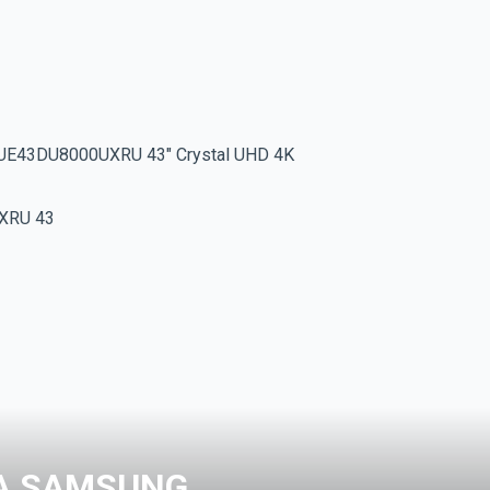
UE43DU8000UXRU 43" Crystal UHD 4K
А SAMSUNG