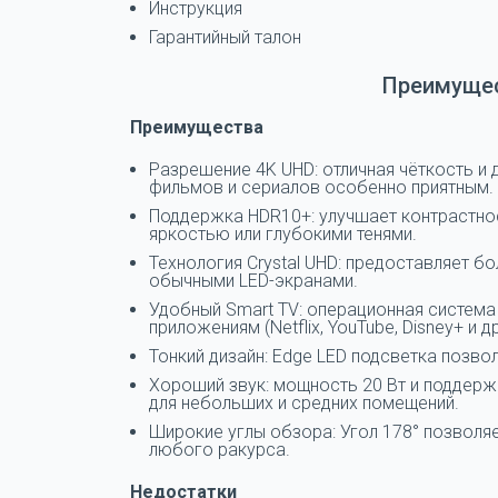
Инструкция
Гарантийный талон
Преимущес
Преимущества
Разрешение 4K UHD: отличная чёткость и 
фильмов и сериалов особенно приятным.
Поддержка HDR10+: улучшает контрастнос
яркостью или глубокими тенями.
Технология Crystal UHD: предоставляет б
обычными LED-экранами.
Удобный Smart TV: операционная система 
приложениям (Netflix, YouTube, Disney+ и др
Тонкий дизайн: Edge LED подсветка позво
Хороший звук: мощность 20 Вт и поддержк
для небольших и средних помещений.
Широкие углы обзора: Угол 178° позволя
любого ракурса.
Недостатки