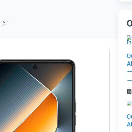
h 5.1
О
A
О
A