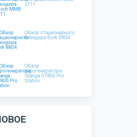
2111
Обзор стационарного
блендера Bork B804
Обзор
парогенератора
Silanga ST800 Pro
Station
НОВОЕ