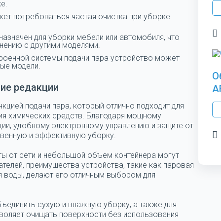
е.
жет потребоваться частая очистка при уборке
назначен для уборки мебели или автомобиля, что
нению с другими моделями.
троенной системы подачи пара устройство может
ые модели.
О
ие редакции
A
кцией подачи пара, который отлично подходит для
ия химических средств. Благодаря мощному
ции, удобному электронному управлению и защите от
твенную и эффективную уборку.
ты от сети и небольшой объем контейнера могут
телей, преимущества устройства, такие как паровая
я воды, делают его отличным выбором для
объединить сухую и влажную уборку, а также для
озволяет очищать поверхности без использования