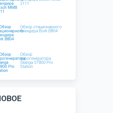
2111
Обзор стационарного
блендера Bork B804
Обзор
парогенератора
Silanga ST800 Pro
Station
НОВОЕ