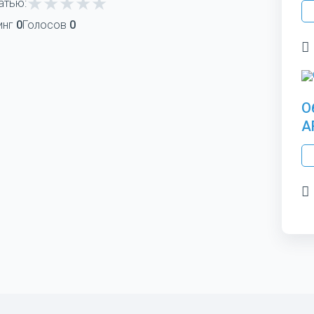
атью:
инг
0
Голосов
0
О
A