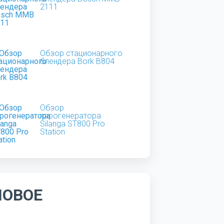
2111
Обзор стационарного
блендера Bork B804
Обзор
парогенератора
Silanga ST800 Pro
Station
НОВОЕ