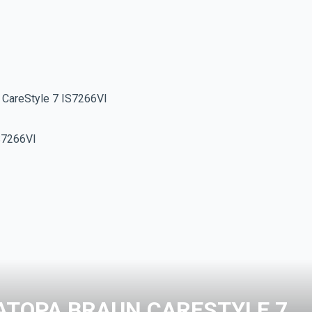
CareStyle 7 IS7266VI
ТОРА BRAUN CARESTYLE 7