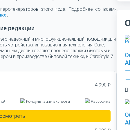
 парогенераторов этого года. Подробнее со всеми
лке
.
ие редакции
 – это надежный и многофункциональный помощник для
ь устройства, инновационная технология iCare,
уманный дизайн делают процесс глажки быстрым и
О
ром в производстве бытовой техники, и CareStyle 7
A
4 990 ₽
той
Консультация эксперта
Рассрочка
О
осмотреть
A