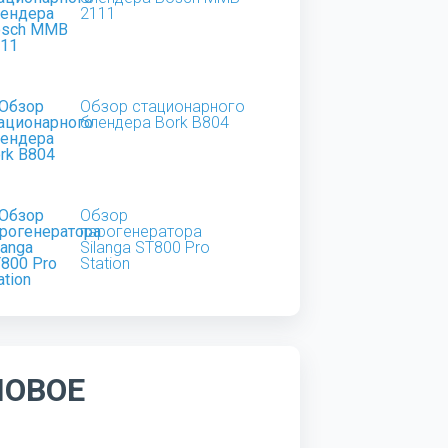
2111
Обзор стационарного
блендера Bork B804
Обзор
парогенератора
Silanga ST800 Pro
Station
НОВОЕ