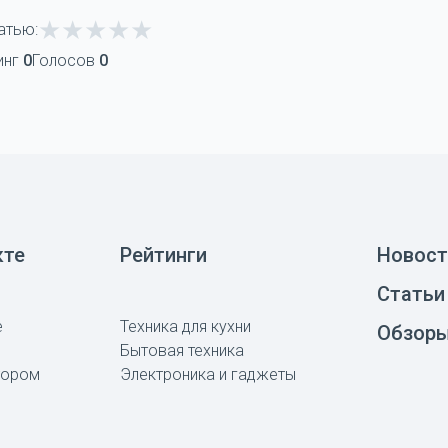
атью:
инг
0
Голосов
0
кте
Рейтинги
Новост
Статьи
е
Техника для кухни
Обзор
Бытовая техника
тором
Электроника и гаджеты