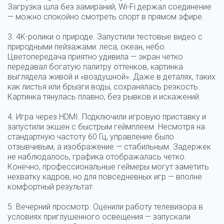
Загрузка шла без замираний, Wi-Fi держал соединение
— можно спокойно смотреть спорт в прямом эфире.
3. 4K-ролики о природе.
Запустили тестовые видео с
природными пейзажами: леса, океан, небо.
Цветопередача приятно удивила — экран четко
передавал богатую палитру оттенков, картинка
выглядела живой и «воздушной». Даже в деталях, таких
как листья или брызги воды, сохранялась резкость.
Картинка тянулась плавно, без рывков и искажений.
4. Игра через HDMI.
Подключили игровую приставку и
запустили экшен с быстрым геймплеем. Несмотря на
стандартную частоту 60 Гц, управление было
отзывчивым, а изображение — стабильным. Задержек
не наблюдалось, графика отображалась четко.
Конечно, профессиональные геймеры могут заметить
нехватку кадров, но для повседневных игр — вполне
комфортный результат.
5. Вечерний просмотр.
Оценили работу телевизора в
условиях приглушенного освещения — запускали