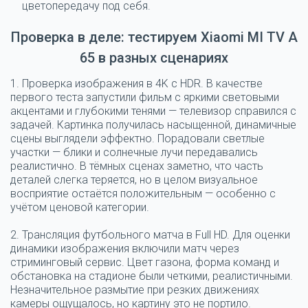
цветопередачу под себя.
Проверка в деле: тестируем Xiaomi MI TV A
65 в разных сценариях
1. Проверка изображения в 4K с HDR.
В качестве
первого теста запустили фильм с яркими световыми
акцентами и глубокими тенями — телевизор справился с
задачей. Картинка получилась насыщенной, динамичные
сцены выглядели эффектно. Порадовали светлые
участки — блики и солнечные лучи передавались
реалистично. В тёмных сценах заметно, что часть
деталей слегка теряется, но в целом визуальное
восприятие остаётся положительным — особенно с
учётом ценовой категории.
2. Трансляция футбольного матча в Full HD.
Для оценки
динамики изображения включили матч через
стриминговый сервис. Цвет газона, форма команд и
обстановка на стадионе были четкими, реалистичными.
Незначительное размытие при резких движениях
камеры ощущалось, но картину это не портило.