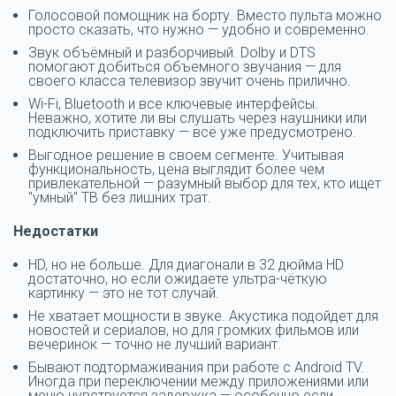
Голосовой помощник на борту. Вместо пульта можно
просто сказать, что нужно — удобно и современно.
Звук объёмный и разборчивый. Dolby и DTS
помогают добиться объемного звучания — для
своего класса телевизор звучит очень прилично.
Wi-Fi, Bluetooth и все ключевые интерфейсы.
Неважно, хотите ли вы слушать через наушники или
подключить приставку — всё уже предусмотрено.
Выгодное решение в своем сегменте. Учитывая
функциональность, цена выглядит более чем
привлекательной — разумный выбор для тех, кто ищет
"умный" ТВ без лишних трат.
Недостатки
HD, но не больше. Для диагонали в 32 дюйма HD
достаточно, но если ожидаете ультра-чёткую
картинку — это не тот случай.
Не хватает мощности в звуке. Акустика подойдет для
новостей и сериалов, но для громких фильмов или
вечеринок — точно не лучший вариант.
Бывают подтормаживания при работе с Android TV.
Иногда при переключении между приложениями или
меню чувствуется задержка — особенно если