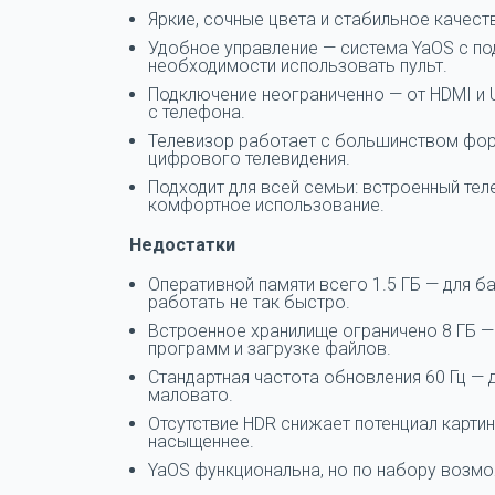
Яркие, сочные цвета и стабильное качес
Удобное управление — система YaOS с п
необходимости использовать пульт.
Подключение неограниченно — от HDMI и US
с телефона.
Телевизор работает с большинством фор
цифрового телевидения.
Подходит для всей семьи: встроенный тел
комфортное использование.
Недостатки
Оперативной памяти всего 1.5 ГБ — для б
работать не так быстро.
Встроенное хранилище ограничено 8 ГБ —
программ и загрузке файлов.
Стандартная частота обновления 60 Гц — 
маловато.
Отсутствие HDR снижает потенциал карти
насыщеннее.
YaOS функциональна, но по набору возмож