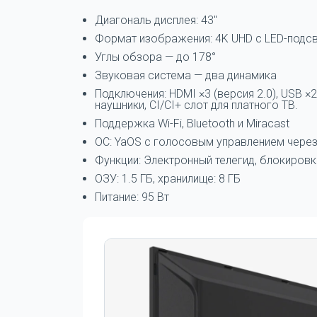
Диагональ дисплея: 43"
Формат изображения: 4K UHD с LED-подсв
Углы обзора — до 178°
Звуковая система — два динамика
Подключения: HDMI ×3 (версия 2.0), USB ×
наушники, CI/CI+ слот для платного ТВ.
Поддержка Wi-Fi, Bluetooth и Miracast
ОС: YaOS с голосовым управлением через
Функции: Электронный телегид, блокировка
ОЗУ: 1.5 ГБ, хранилище: 8 ГБ
Питание: 95 Вт