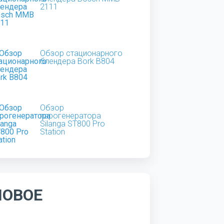
2111
Обзор стационарного
блендера Bork B804
Обзор
парогенератора
Silanga ST800 Pro
Station
НОВОЕ