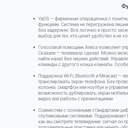
Ф
YaOS — фирменная операционка с понятн
функциям.
Система не перегружена лишни
без задержек. Всё логично и просто: мо
выбор для тех, кто ценит удобство и не х
Голосовой помощник Алиса позволяет упр
Сказали — телевизор сделал. Можно включ
найти канал без лишних действий. Управл
команды с другого конца комнаты. Особен
Поддержка Wi-Fi, Bluetooth и Miracast — 
транслировать экран телефона.
Без прово
колонки, смартфон или ноутбук и управляе
возможность дублировать экран мобильн
видео или работы с презентациями.
Совместим с основными стандартами цифр
спутниковыми системами.
Поддерживает DV
как вы смотрите телевидение: сигнал он 
дополнительные приставки или менять об