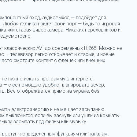
омпонентный вход, аудиовыход — подойдёт для
.
Любая техника найдет свой порт — будь то игровая
ика или старая видеокамера. Никаких переходников и
редусмотрено.
 классических AVI до современных H.265.
Можно не
ео — телевизор легко открывает и старые, и новые
часто смотрите контент с флешек или внешних
, не нужно искать программу в интернете.
а — с её помощью удобно планировать вечер,
ть. Всё отображается прямо на экране, без
мить электроэнергию и не мешает засыпанию.
м выключится, если вы заснули или ушли из комнаты.
выкли засыпать под фильм или музыку.
ь доступ к определенным функциям или каналам.