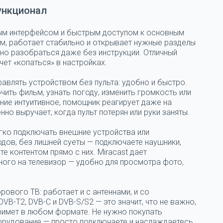
ункционал
ым интерфейсом и быстрым доступом к основным
м, работает стабильно и открывает нужные разделы
жно разобраться даже без инструкции. Отличный
очет «копаться» в настройках.
авлять устройством без пульта: удобно и быстро.
ить фильм, узнать погоду, изменить громкость или
ение интуитивное, помощник реагирует даже на
но выручает, когда пульт потерян или руки заняты.
легко подключать внешние устройства или
дов, без лишней суеты — подключаете наушники,
те контентом прямо с них. Miracast дает
ого на телевизор — удобно для просмотра фото,
ового ТВ: работает и с антеннами, и со
B-T2, DVB-C и DVB-S/S2 — это значит, что не важно,
примет в любом формате. Не нужно покупать
орудование — просто подключаете и наслаждаетесь