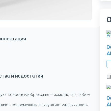
мплектация
О
A
тва и недостатки
ную четкость изображения — заметно при любом
О
A
евизор современным и визуально «увеличивает»