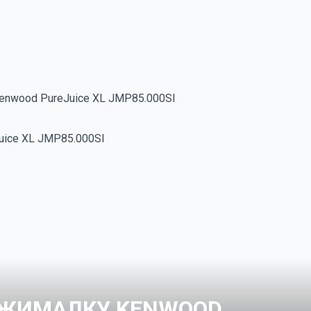
nwood PureJuice XL JMP85.000SI
ЫЖИМАЛКУ KENWOOD