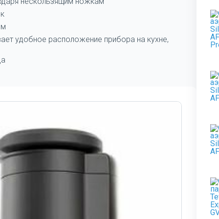
годаря нескользящим ножкам
ик
мм
ает удобное расположение прибора на кухне,
да