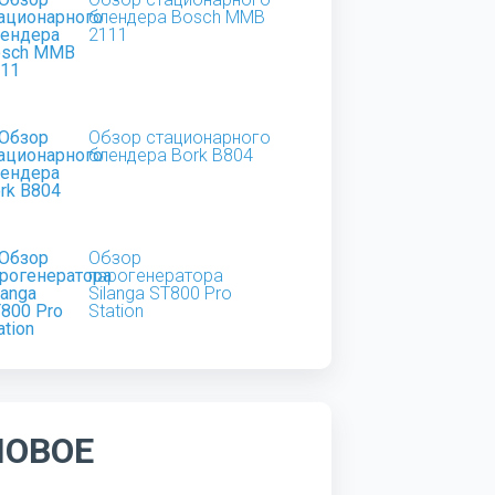
блендера Bosch MMB
2111
Обзор стационарного
блендера Bork B804
Обзор
парогенератора
Silanga ST800 Pro
Station
НОВОЕ