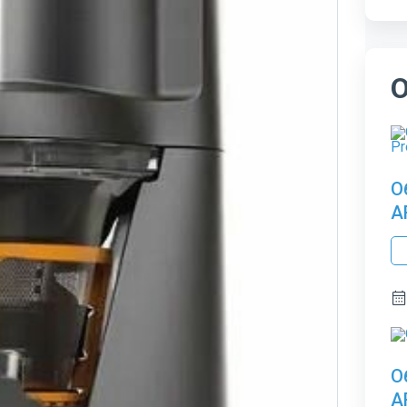
О
A
О
A