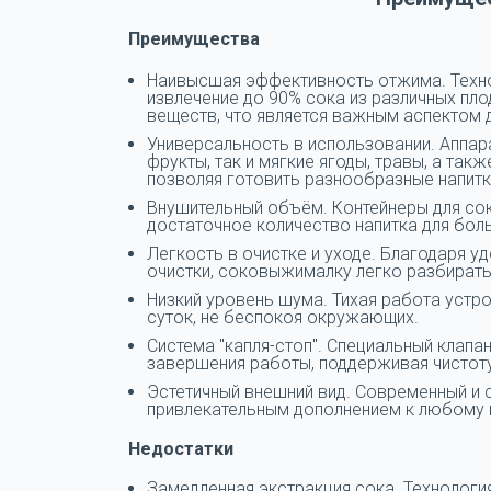
Преимущества
Наивысшая эффективность отжима. Техно
извлечение до 90% сока из различных пло
веществ, что является важным аспектом 
Универсальность в использовании. Аппа
фрукты, так и мягкие ягоды, травы, а та
позволяя готовить разнообразные напитки
Внушительный объём. Контейнеры для сока
достаточное количество напитка для бол
Легкость в очистке и уходе. Благодаря у
очистки, соковыжималку легко разбирать 
Низкий уровень шума. Тихая работа устр
суток, не беспокоя окружающих.
Система "капля-стоп". Специальный клап
завершения работы, поддерживая чистоту
Эстетичный внешний вид. Современный и 
привлекательным дополнением к любому 
Недостатки
Замедленная экстракция сока. Технологи