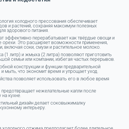
логия холодного прессования обеспечивает
дов и растений, сохраняя максимум полезных
для здорового питания.
рат эффективно перерабатывает как твёрдые овощи и
кже орехи. Это расширяет возможности применения,
, включая соки, смузи и растительное молоко.
 (1 литр) и жмыха (2 литра) позволяют приготовить
ьшой семьи или компании, избегая частых перерывов.
добной конструкции и функции предварительной
и мыть, что экономит время и упрощает уход.
ойства позволяет использовать его в любое время
ан предотвращает нежелательные капли после
 на кухне.
стильный дизайн делает соковыжималку
кухонному интерьеру.
я холодного отжима предполагает более длительное