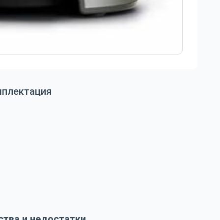
мплектация
тва и недостатки