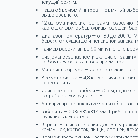
текущий режим.
Чаша объёмом 7 литров — отличный выбо
выше среднего.
12 автоматических программ позволяют б
картошки фри, рыбы, курицы, овощей, бар
Диапазон температур — от 80 до 200 °C. 
бережной сушки до интенсивной запекан
Таймер рассчитан до 90 минут, этого вр
Системы безопасности включают защиту 
не бояться оставить без присмотра.
Материал корпуса — износостойкий пласт
Вес устройства — 4,8 кг: устойчиво стои
переставить.
Длина сетевого кабеля — 70 см, подойдет
потребоваться удлинитель.
Антипригарное покрытие чаши облегчает 
Габариты — 298×382×314 мм. Прибор дово
функциональностью.
Варианты приготовления: доступны режим
крылышек, креветок, пиццы, овощей, даж
Возможность ручной настройки температу