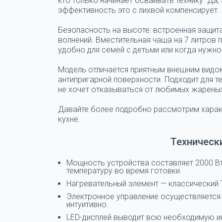
кто только начинает осваивать технику. Да,
эффективность это с лихвой компенсирует.
Безопасность на высоте: встроенная защит
волнений. Вместительная чаша на 7 литров 
удобно для семей с детьми или когда нужно
Модель отличается приятным внешним видом
антипригарной поверхности. Подходит для т
не хочет отказываться от любимых жарены
Давайте более подробно рассмотрим характ
кухне.
Техническ
Мощность устройства составляет 2000 В
температуру во время готовки.
Нагревательный элемент — классический 
Электронное управление осуществляется 
интуитивно.
LED-дисплей выводит всю необходимую и