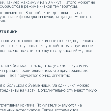
ки. Таймер максимум на 90 минут — этого может не
 обработки в режиме низкой температуры.
х элементов. В коробке нет дополнительных
уровня, ни форм для выпечки, ни щипцов — всё это
ьно.
Отклики
новном оставляют позитивные отклики, подчеркивая
мечают, что управление устройством интуитивное:
позволяют начать готовку в пару касаний — даже
овить без масла. Блюда получаются вкусными,
т нравится родителям и тем, кто придерживается
цы — всё получается сочно, аппетитно.
я о большом объеме чаши. За один цикл можно
нгредиенты на части. Дополнительно отмечают тихую
труктивная критика. Покупатели жалуются на
ительных аксессуаров. Также встречаются