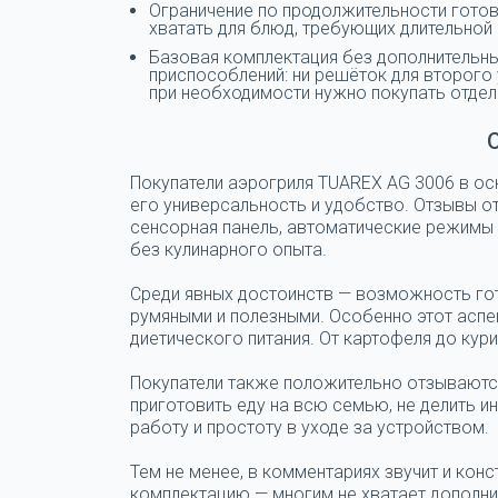
Ограничение по продолжительности готов
хватать для блюд, требующих длительной
Базовая комплектация без дополнительны
приспособлений: ни решёток для второго 
при необходимости нужно покупать отдел
Покупатели аэрогриля TUAREX AG 3006 в ос
его универсальность и удобство. Отзывы от
сенсорная панель, автоматические режимы 
без кулинарного опыта.
Среди явных достоинств — возможность гот
румяными и полезными. Особенно этот аспек
диетического питания. От картофеля до кури
Покупатели также положительно отзываютс
приготовить еду на всю семью, не делить и
работу и простоту в уходе за устройством.
Тем не менее, в комментариях звучит и конс
комплектацию — многим не хватает дополн