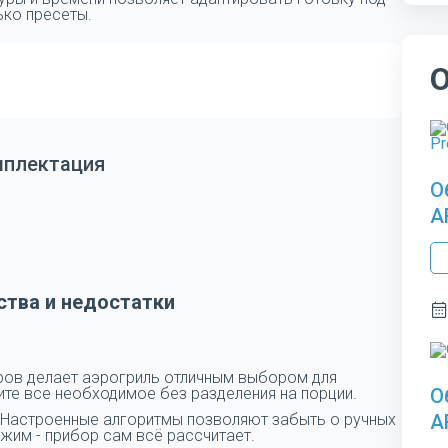
ько пресеты.
мплектация
О
A
тва и недостатки
ров делает аэрогриль отличным выбором для
вите все необходимое без разделения на порции.
О
 Настроенные алгоритмы позволяют забыть о ручных
A
жим - прибор сам всё рассчитает.