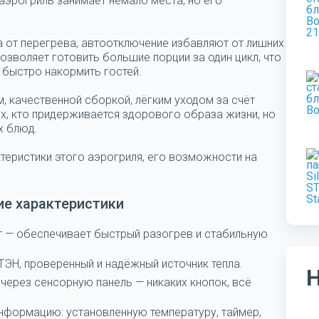
 аэрогриль занимает немало места, но его
а от перегрева, автоотключение избавляют от лишних
позволяет готовить большие порции за один цикл, что
 быстро накормить гостей.
, качественной сборкой, лёгким уходом за счёт
ех, кто придерживается здорового образа жизни, но
х блюд.
еристики этого аэрогриля, его возможности на
ие характеристики
т — обеспечивает быстрый разогрев и стабильную
ТЭН, проверенный и надёжный источник тепла.
через сенсорную панель — никаких кнопок, всё
нформацию: установленную температуру, таймер,