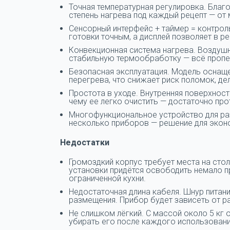
Точная температурная регулировка. Благ
степень нагрева под каждый рецепт — от 
Сенсорный интерфейс + таймер = контрол
готовки точным, а дисплей позволяет в 
Конвекционная система нагрева. Воздуш
стабильную термообработку — всё пропе
Безопасная эксплуатация. Модель оснаще
перегрева, что снижает риск поломок, д
Простота в уходе. Внутренняя поверхнос
чему ее легко очистить — достаточно пр
Многофункциональное устройство для ра
несколько приборов — решение для эконо
Недостатки
Громоздкий корпус требует места на сто
установки придётся освободить немало п
ограниченной кухни.
Недостаточная длина кабеля. Шнур питани
размещения. Прибор будет зависеть от р
Не слишком лёгкий. С массой около 5 кг 
убирать его после каждого использовани