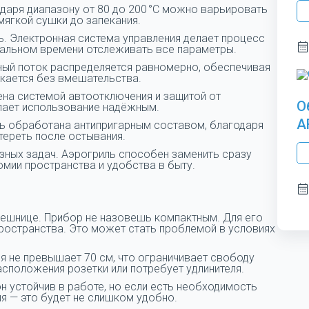
одаря диапазону от 80 до 200 °C можно варьировать
мягкой сушки до запекания.
ь. Электронная система управления делает процесс
реальном времени отслеживать все параметры.
ный поток распределяется равномерно, обеспечивая
кается без вмешательства.
на системой автоотключения и защитой от
О
елает использование надёжным.
A
ть обработана антипригарным составом, благодаря
отереть после остывания.
зных задач. Аэрогриль способен заменить сразу
мии пространства и удобства в быту.
лешнице. Прибор не назовешь компактным. Для его
ространства. Это может стать проблемой в условиях
я не превышает 70 см, что ограничивает свободу
асположения розетки или потребует удлинителя.
он устойчив в работе, но если есть необходимость
я — это будет не слишком удобно.