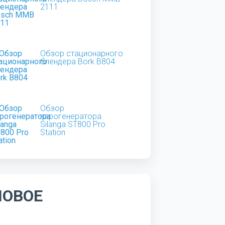
2111
Обзор стационарного
блендера Bork B804
Обзор
парогенератора
Silanga ST800 Pro
Station
НОВОЕ