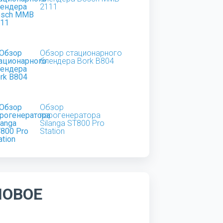
2111
Обзор стационарного
блендера Bork B804
Обзор
парогенератора
Silanga ST800 Pro
Station
НОВОЕ