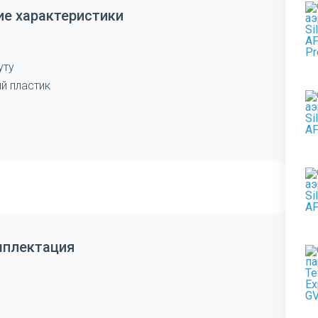
ие характеристики
уту
й пластик
мплектация