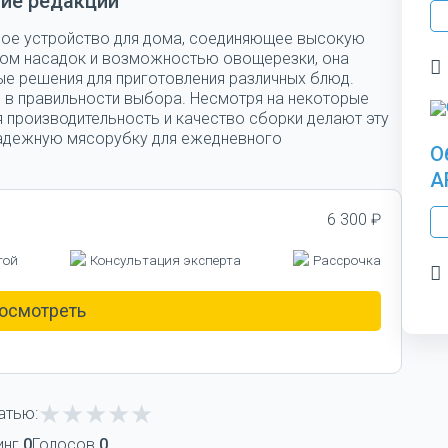
ие редакции
ное устройство для дома, соединяющее высокую
вом насадок и возможностью овощерезки, она
е решения для приготовления различных блюд.
 в правильности выбора. Несмотря на некоторые
я производительность и качество сборки делают эту
 надежную мясорубку для ежедневного
О
A
6 300 ₽
той
Консультация эксперта
Рассрочка
осмотреть
атью:
инг
0
Голосов
0