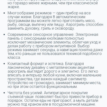
но гораздо менее жирными, чем при классической
жарке.
Многообразие режимов — один прибор на все
случаи жизни. Благодаря 8 автоматическим
программам вы можете легко приготовить мясо,
рыбу, овощи, выпечку или пиццу. Аэрогриль способен
заменить духовку, гриль и сковороду.
Современное сенсорное управление. Электронная
панель с сенсорными кнопками полностью
исключает механические элементы, облегчая уход и
делая работу с прибором интуитивной. Выбор
режима занимает секунды, а навигация понятна даже
тем, кто раньше не пользовался техникой подобного
класса.
Компактный формат и эстетика. Благодаря
лаконичному дизайну с металлическим акцентам
аэрогриль выглядит дорого и элегантно. Его легко
вписать в интерьер любой кухни, включая маленькие
пространства, где важен каждый сантиметр.
Устройство не громоздко, занимает минимум места,
но при этом остается функциональным.
Чистота без усилий. Антипригарное покрытие
съемной чаши позволяет быстро привести прибор в
порядок. Остатки еды не пригорают, а мыть детали
можно под краном или в посудомоечной машине.