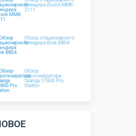
блендера Bosch MMB
2111
Обзор стационарного
блендера Bork B804
Обзор
парогенератора
Silanga ST800 Pro
Station
НОВОЕ