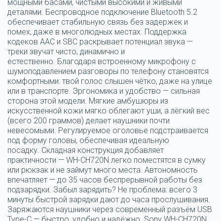
мощными басами, чистыми высокими и живыми
деталями. Беспроводное подключение Bluetooth 5.2
обеспечивает стабильную связь без задержек и
помех, даже в многолюдных местах.
Поддержка
кодеков AAC и SBC раскрывает потенциал звука —
треки звучат чисто, динамично и
естественно.
Благодаря встроенному микрофону с
шумоподавлением разговоры по телефону становятся
комфортными: твой голос слышен чётко, даже на улице
или в транспорте. Эргономика и удобство — сильная
сторона этой модели.
Мягкие амбушюры из
искусственной кожи мягко облегают уши, а лёгкий вес
(всего 200 граммов) делает наушники почти
невесомыми.
Регулируемое оголовье подстраивается
под форму головы, обеспечивая идеальную
посадку.
Складная конструкция добавляет
практичности — WH-CH720N легко поместятся в сумку
или рюкзак и не займут много места. Автономность
впечатляет — до 35 часов беспрерывной работы без
подзарядки.
Забыл зарядить? Не проблема: всего 3
минуты быстрой зарядки дают до часа прослушивания.
Заряжаются наушники через современный разъём USB
Type-C — быстро, удобно и надёжно. Sony WH-CH720N