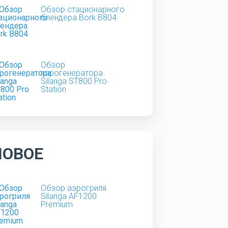
Обзор стационарного
блендера Bork B804
Обзор
парогенератора
Silanga ST800 Pro
Station
НОВОЕ
Обзор аэрогриля
Silanga AF1200
Premium