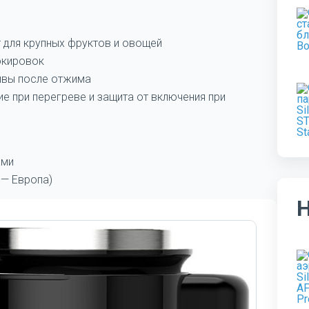
т для крупных фруктов и овощей
окировок
ивы после отжима
е при перегреве и защита от включения при
ами
 — Европа)