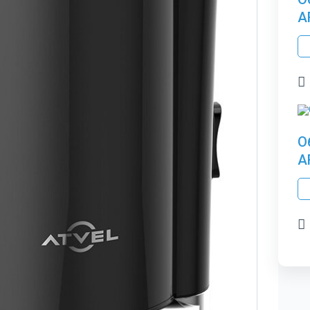
A
О
A