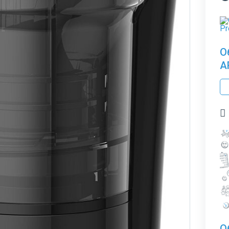
О
A
О