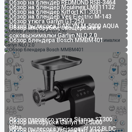
Обзор на блендер REDMOND RSB-3464
Обзор на блендер Moulinex LM811132
Обзор на блендер Kitfort KT-3031
Обзор на блендер Ves Electric M-143
Обзор утюга Garlyn GT-250
Обзор пылесоса GARLYN M-5000 AQUA
Обзор мясорубки, овощерезки и
соковыжималки Garlyn NLO 2.0
Обзор блендера Bosch MMBM401
Обзор парового утюга Silanga ST300
Обзор мясорубки Garlyn MG 5000
Ultra
Обзор пылесоса Weissgauff V12 BLDC
Обзор мясорубки Garlyn MG 6000