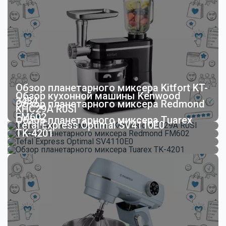
Обзор планетарного миксера Kitfort KT-
Обзор кухонной машины Kenwood
3484
Обзор планетарного миксера Redmond
KHC29A R0SI
FM602
Обзор планетарного миксера Tuarex
Tefal Express Optimal SV4110E0
TK-4201