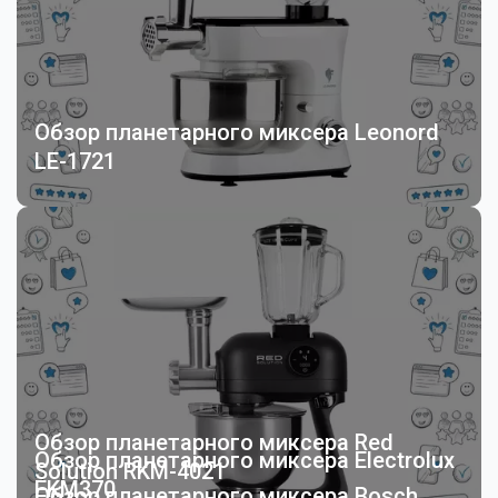
Обзор планетарного миксера Leonord
LE-1721
Обзор планетарного миксера Red
Обзор планетарного миксера Electrolux
Solution RKM-4021
EKM370
Обзор планетарного миксера Bosch