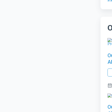
О
A
О