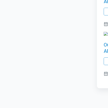
A
О
A