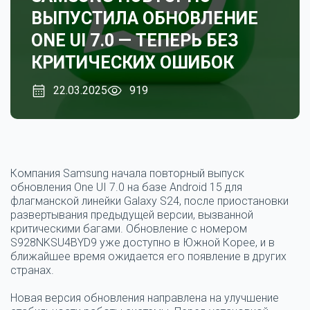
ВЫПУСТИЛА ОБНОВЛЕНИЕ
ONE UI 7.0 — ТЕПЕРЬ БЕЗ
КРИТИЧЕСКИХ ОШИБОК
22.03.2025
919
Компания
Samsung
начала повторный выпуск
обновления
One UI 7.0
на базе
Android 15
для
флагманской линейки
Galaxy S24
, после приостановки
развертывания предыдущей версии, вызванной
критическими багами. Обновление с номером
S928NKSU4BYD9
уже доступно в
Южной Корее
, и в
ближайшее время ожидается его появление в других
странах.
Новая версия обновления направлена на улучшение