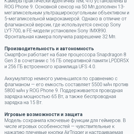
Камеры практически идентичны тем, что установлены в
ROG Phone 9. Основной сенсор на 50 Мп дополнен 13-
мегапиксельным ультраширокоугольным объективом и
5-мегапиксельной макрокамерой. Однако в отличие от
флагманской версии, где используется сенсор Sony
LYT-700, в FE-модели установлен Sony IMX890.
Фронтальная камера получила разрешение 32 Мп.
Производительность и автономность
Смартфон работает на базе процессора Snapdragon 8
Gen 3 в сочетании с 16 ГБ оперативной памяти LPDDR5X
и 256 ГБ встроенного хранилища UFS 4.0.
Аккумулятор немного уменьшился по сравнению с
флагманом — его емкость составляет 5500 мАч против
5800 мАч у ROG Phone 9. Поддерживается проводная
зарядка мощностью 65 Вт, а также беспроводная
зарядка на 15 Вт.
Игровые возможности и защита
Модель сохранила ключевые функции для геймеров. В
числе игровых особенностей — чувствительные к
нажатию плечевые кнопки AirTrigger и настраиваемая